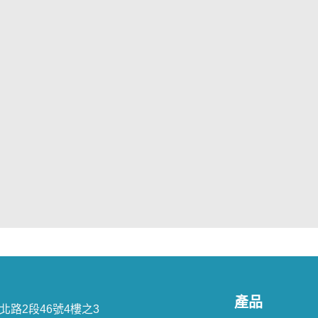
產品
山北路2段46號4樓之3