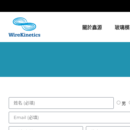
關於鑫源
玻璃模
男