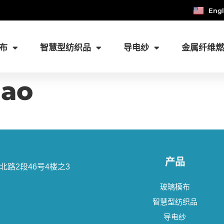
Engl
布
智慧型纺织品
导电纱
金属纤维
iao
产品
山北路2段46号4楼之3
玻璃模布
智慧型纺织品
导电纱